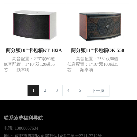
两分频10"卡包箱KT-102A
两分频11"卡包箱OK-550
高音配置：2*3″双60磁
高音配置：2*3″双60磁
低音配置：1*10″双120磁35
低音配置：1*10″双100磁35
芯 频率响...
芯 频率响...
1
2
3
4
5
下一页
联系菠萝福利导航
电话: 13808057634
地址: 成都市郫都区蜀都万达14栋二单元2211-2212号