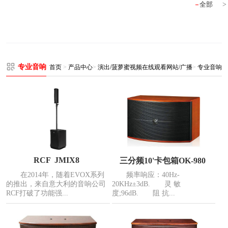
全部
专业音响
首页
>
产品中心
>
演出/菠萝蜜视频在线观看网站/广播
>
专业音响
RCF JMIX8
三分频10'卡包箱OK-980
在2014年，随着EVOX系列
频率响应：40Hz-
的推出，来自意大利的音响公司
20KHz±3dB. 灵 敏
RCF打破了功能强...
度;96dB. 阻 抗...